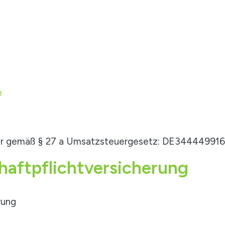
e
er gemäß § 27 a Umsatzsteuergesetz: DE34444991
haftpflicht­versicherung
rung