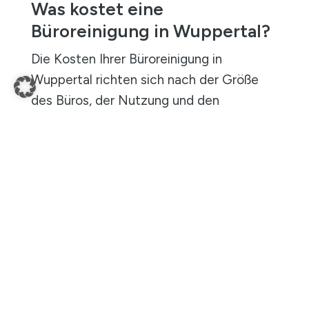
Was kostet eine
Büroreinigung in Wuppertal?
Die Kosten Ihrer Büroreinigung in
Wuppertal richten sich nach der Größe
des Büros, der Nutzung und den
gewünschten Leistungen. Nach einer
Besichtigung erhalten Sie ein individuelles
Angebot, das genau auf Ihr Unternehmen
abgestimmt ist.
Bürofläche & Arbeitsplätze
Je größer die Bürofläche und je mehr
Arbeitsplätze gereinigt werden, desto
höher ist der erforderliche Zeitaufwand.