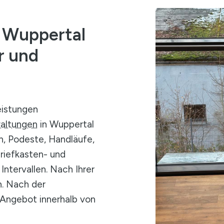
g
Wuppertal
r und
eistungen
altungen
in Wuppertal
n, Podeste, Handläufe,
riefkasten- und
Intervallen. Nach Ihrer
n. Nach der
s Angebot innerhalb von