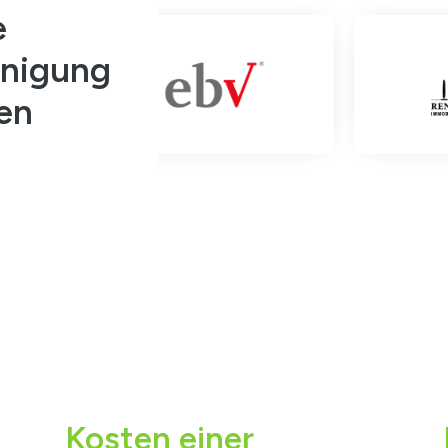
e
inigung
ien
Kosten einer