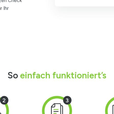
rzen Check
r Ihr
So
einfach funktioniert’s
2
3