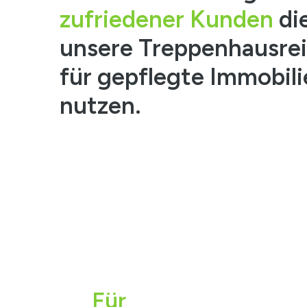
zufriedener Kunden
di
unsere Treppenhausre
für gepflegte Immobil
nutzen.
Für