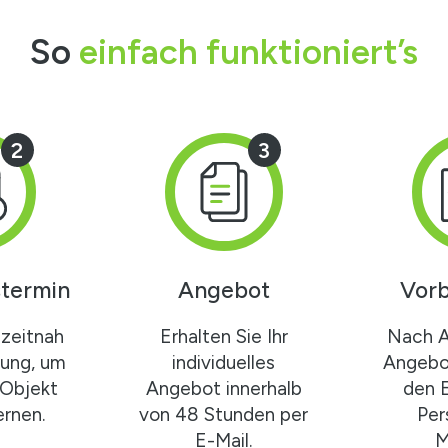
So
einfach funktioniert’s
2
3
termin
Angebot
Vorb
zeitnah
Erhalten Sie Ihr
Nach 
gung, um
individuelles
Angebot
 Objekt
Angebot innerhalb
den 
rnen.
von 48 Stunden per
Per
E-Mail.
M