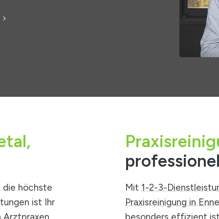
tal,
Praxisreini
professione
, die höchste
Mit
1-2-3-Dienstleist
tungen ist Ihr
Praxisreinigung in Enn
 Arztpraxen,
besonders effizient is