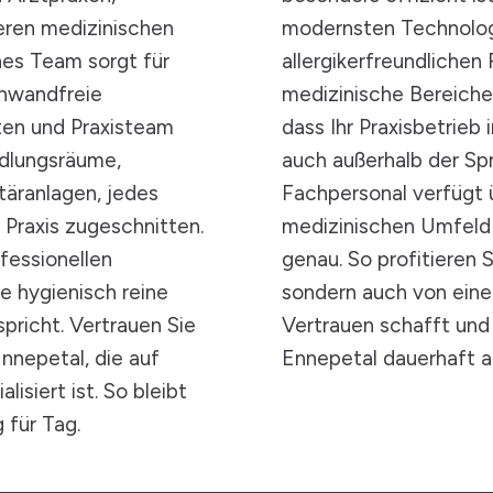
eren medizinischen
modernsten Technolog
nes Team sorgt für
allergikerfreundlichen 
inwandfreie
medizinische Bereiche
ten und Praxisteam
dass Ihr Praxisbetrieb
ndlungsräume,
auch außerhalb der Sp
äranlagen, jedes
Fachpersonal verfügt ü
e Praxis zugeschnitten.
medizinischen Umfeld
fessionellen
genau. So profitieren 
e hygienisch reine
sondern auch von ein
pricht. Vertrauen Sie
Vertrauen schafft und 
Ennepetal, die auf
Ennepetal dauerhaft a
isiert ist. So bleibt
 für Tag.