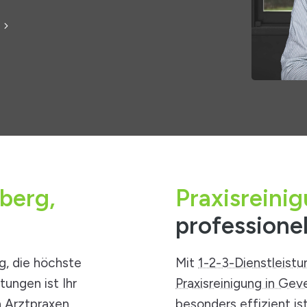
berg,
Praxisreini
professione
rg
, die höchste
Mit
1-2-3-Dienstleist
tungen ist Ihr
Praxisreinigung in Gev
 Arztpraxen,
besonders effizient is