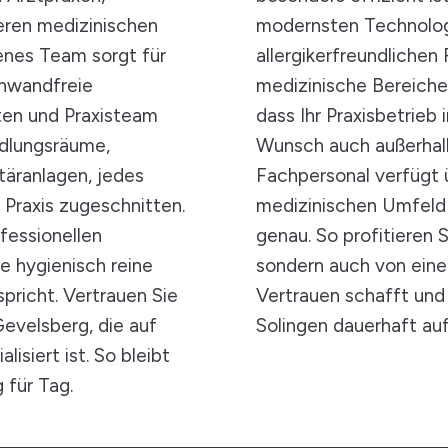
eren medizinischen
modernsten Technolog
enes Team sorgt für
allergikerfreundlichen 
inwandfreie
medizinische Bereiche
ten und Praxisteam
dass Ihr Praxisbetrieb
ndlungsräume,
Wunsch auch außerhalb
äranlagen, jedes
Fachpersonal verfügt ü
e Praxis zugeschnitten.
medizinischen Umfeld
fessionellen
genau. So profitieren 
e hygienisch reine
sondern auch von ein
pricht. Vertrauen Sie
Vertrauen schafft und 
Gevelsberg, die auf
Solingen dauerhaft au
isiert ist. So bleibt
 für Tag.