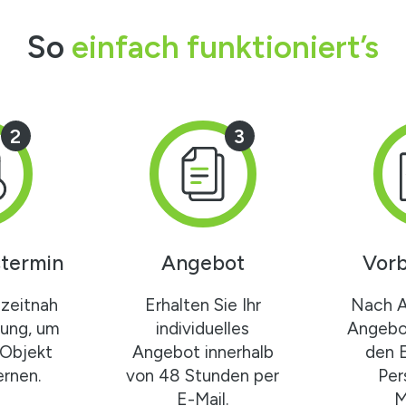
So
einfach funktioniert’s
2
3
termin
Angebot
Vorb
zeitnah
Erhalten Sie Ihr
Nach 
gung, um
individuelles
Angebot
 Objekt
Angebot innerhalb
den 
rnen.
von 48 Stunden per
Per
E-Mail.
M