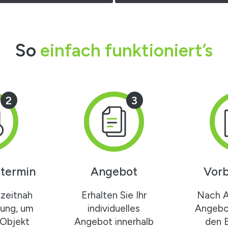
So
einfach funktioniert’s
2
3
termin
Angebot
Vorb
zeitnah
Erhalten Sie Ihr
Nach 
gung, um
individuelles
Angebot
 Objekt
Angebot innerhalb
den 