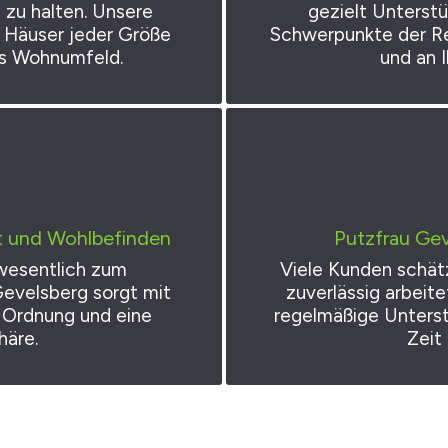
zu halten. Unsere
gezielt Unterst
 Häuser jeder Größe
Schwerpunkte der Rei
es Wohnumfeld.
und an 
it und Wohlbefinden
Putzfrau Gev
wesentlich zum
Viele Kunden schätz
Gevelsberg sorgt mit
zuverlässig arbeit
, Ordnung und eine
regelmäßige Unterst
äre.
Zeit