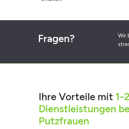
Wir 
Fragen?
stre
Ihre Vorteile mit
1-
Dienstleistungen be
Putzfrauen