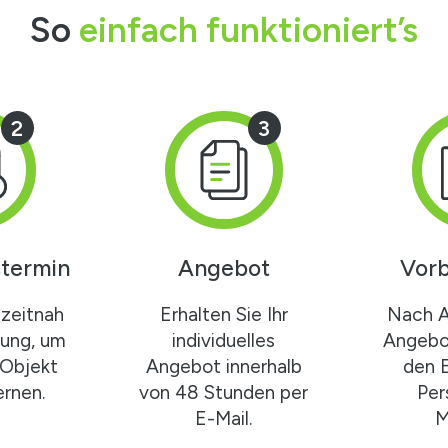
So
einfach funktioniert’s
2
3
termin
Angebot
Vorb
zeitnah
Erhalten Sie Ihr
Nach 
gung, um
individuelles
Angebot
 Objekt
Angebot innerhalb
den 
rnen.
von 48 Stunden per
Per
E-Mail.
M