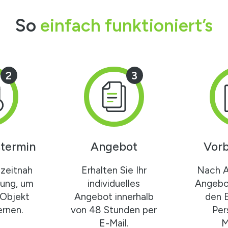
So
einfach funktioniert’s
2
3
termin
Angebot
Vorb
zeitnah
Erhalten Sie Ihr
Nach 
gung, um
individuelles
Angebot
 Objekt
Angebot innerhalb
den 
rnen.
von 48 Stunden per
Per
E-Mail.
M