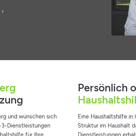
berg
Persönlich o
tzung
Haushaltshi
erg
und wünschen sich
Eine
Haushaltshilfe in
2-3-Dienstleistungen
Struktur im Haushalt d
altshilfe
für Ihre
Dienstleistungen erhalt