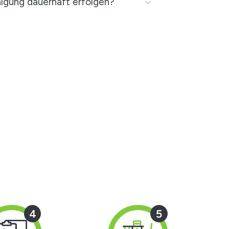
nigung dauerhaft erfolgen?
4
5