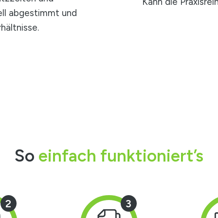
Kann die Praxisrei
uell abgestimmt und
hältnisse.
So
einfach funktioniert’s
2
3