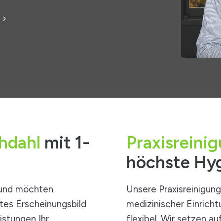
hdahl
mit 1-
Praxisreini
höchste Hy
l und möchten
Unsere Praxisreinigung
gtes Erscheinungsbild
medizinischer Einrich
eistungen
Ihr
flexibel. Wir setzen 