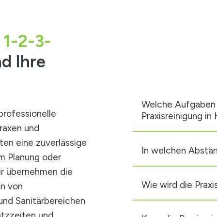
 1-2-3-
d Ihre
Welche Aufgaben 
professionelle
Praxisreinigung in
raxen und
lten eine zuverlässige
In welchen Abstän
um Planung oder
ir übernehmen die
Wie wird die Praxi
on von
nd Sanitärbereichen
atzzeiten und