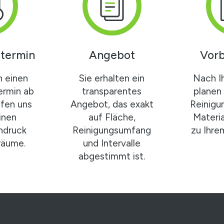
termin
Angebot
Vorb
n einen
Sie erhalten ein
Nach I
ermin ab
transparentes
planen 
ffen uns
Angebot, das exakt
Reinigu
inen
auf Fläche,
Materi
ndruck
Reinigungsumfang
zu Ihrem
sräume.
und Intervalle
abgestimmt ist.