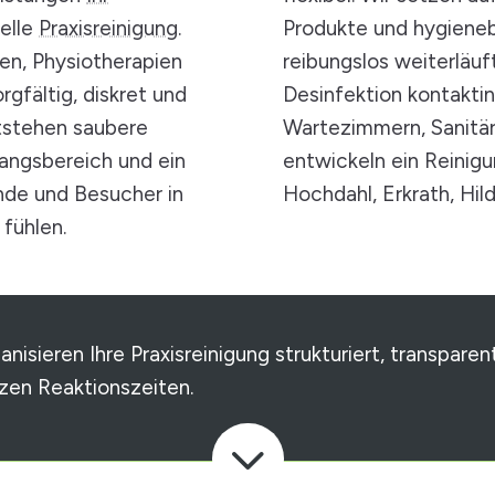
elle
Praxisreinigung
.
Produkte und hygiene
en, Physiotherapien
reibungslos weiterläuf
gfältig, diskret und
Desinfektion kontaktin
tstehen saubere
Wartezimmern, Sanitär
angsbereich und ein
entwickeln ein Reinigu
nde und Besucher in
Hochdahl, Erkrath, Hi
fühlen.
anisieren Ihre Praxisreinigung strukturiert, transparen
rzen Reaktionszeiten.
3