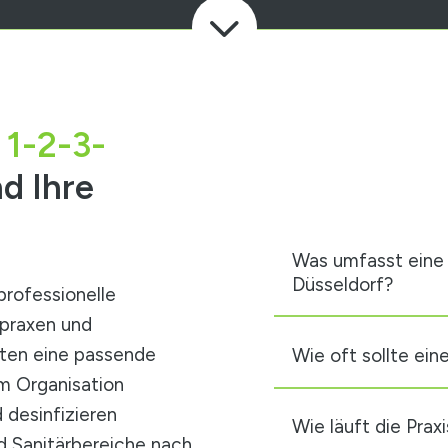
3
 1-2-3-
d Ihre
Was umfasst eine P
Düsseldorf?
professionelle
tpraxen und
lten eine passende
Wie oft sollte ein
um Organisation
 desinfizieren
Wie läuft die Prax
 Sanitärbereiche nach