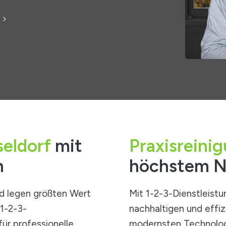
seldorf
mit
Praxisreini
n
höchstem N
nd legen größten Wert
Mit 1-2-3-Dienstleistu
 1-2-3-
nachhaltigen und effi
für professionelle
modernsten Technolog